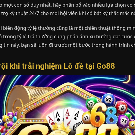
ào một con số duy nhất, hãy phân bổ vào nhiều lựa chọn có 
trợ kỹ thuật 24/7 cho mọi hội viên khi có bất kỳ thắc mắc n
dõi biến động tỷ lệ thưởng cũng là một chiến thuật thông mi
hỏ trong tỷ lệ trả thưởng cũng phản ánh xu hướng đặt cược
in này, bạn sẽ luôn đi trước một bước trong hành trình ch
ội khi trải nghiệm Lô đề tại Go88