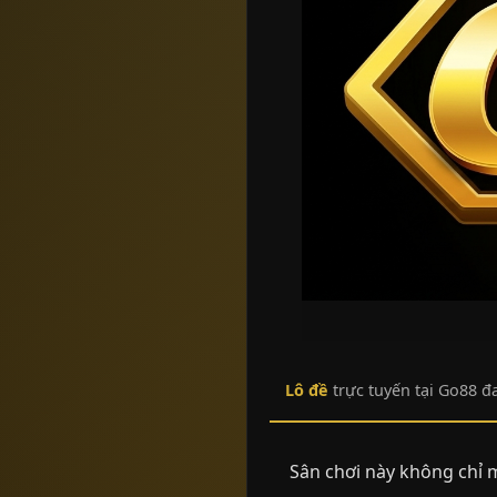
Lô đề
trực tuyến tại Go88 đ
Sân chơi này không chỉ 