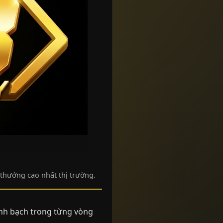
 thưởng cao nhất thị trường.
inh bạch trong từng vòng