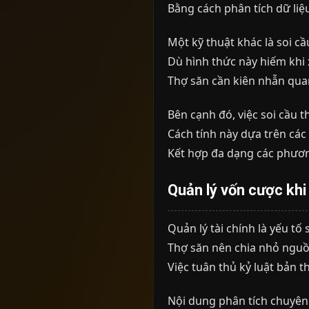
Bằng cách phân tích dữ liệu
Một kỹ thuật khác là soi cầ
Dù hình thức này hiếm khi x
Thợ săn cần kiên nhẫn qua
Bên cạnh đó, việc soi cầu
Cách tính này dựa trên các
Kết hợp đa dạng các phương
Quản lý vốn cược khi
Quản lý tài chính là yếu tố
Thợ săn nên chia nhỏ nguồn
Việc tuân thủ kỷ luật bản 
Nội dung phân tích chuyên s