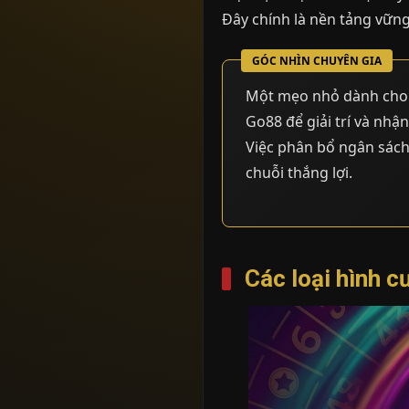
Đây chính là nền tảng vững 
GÓC NHÌN CHUYÊN GIA
Một mẹo nhỏ dành cho c
Go88 để giải trí và nhậ
Việc phân bổ ngân sách
chuỗi thắng lợi.
Các loại hình c