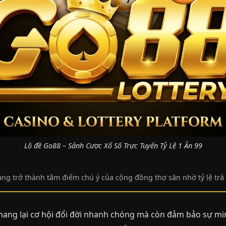
Lô đề Go88 – Sảnh Cược Xổ Số Trực Tuyến Tỷ Lệ 1 Ăn 99
ang trở thành tâm điểm chú ý của cộng đồng thợ săn nhờ tỷ lệ trả
mang lại cơ hội đổi đời nhanh chóng mà còn đảm bảo sự m