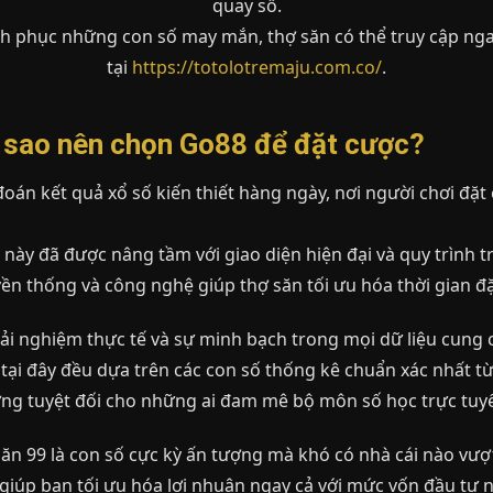
quay số.
nh phục những con số may mắn, thợ săn có thể truy cập nga
tại
https://totolotremaju.com.co/
.
ại sao nên chọn Go88 để đặt cược?
đoán kết quả xổ số kiến thiết hàng ngày, nơi người chơi đặt
này đã được nâng tầm với giao diện hiện đại và quy trình t
yền thống và công nghệ giúp thợ săn tối ưu hóa thời gian đ
ải nghiệm thực tế và sự minh bạch trong mọi dữ liệu cung c
tại đây đều dựa trên các con số thống kê chuẩn xác nhất t
ưởng tuyệt đối cho những ai đam mê bộ môn số học trực tuy
 ăn 99 là con số cực kỳ ấn tượng mà khó có nhà cái nào vượ
y giúp bạn tối ưu hóa lợi nhuận ngay cả với mức vốn đầu tư 