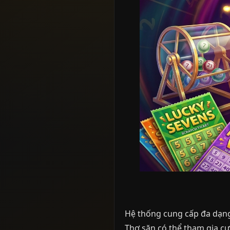
Hệ thống cung cấp đa dạng 
Thợ săn có thể tham gia cược