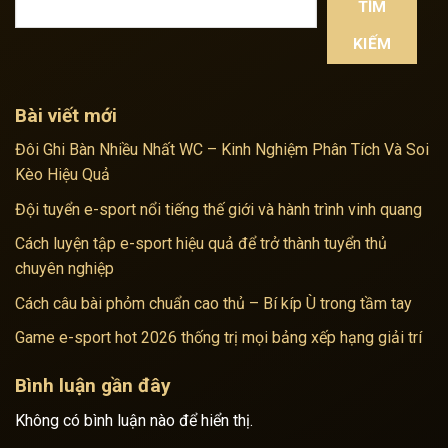
TÌM
KIẾM
Bài viết mới
Đôi Ghi Bàn Nhiều Nhất WC – Kinh Nghiệm Phân Tích Và Soi
Kèo Hiệu Quả
Đội tuyển e-sport nổi tiếng thế giới và hành trình vinh quang
Cách luyện tập e-sport hiệu quả để trở thành tuyển thủ
chuyên nghiệp
Cách câu bài phỏm chuẩn cao thủ – Bí kíp Ù trong tầm tay
Game e-sport hot 2026 thống trị mọi bảng xếp hạng giải trí
Bình luận gần đây
Không có bình luận nào để hiển thị.