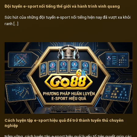
Đội tuyển e-sport nổi tiếng thế giới và hành trình vinh quang
Sức hút của những đội tuyển e-sport nổi tiếng hiện nay đã vượt xa khỏi
ranh [...]
Cách luyện tập e-sport hiệu quả để trở thành tuyển thủ chuyên
nghiệp
Nắm vững cách luyện tập e-sport hiệu quả là yếu tố tiên quyết giúp các