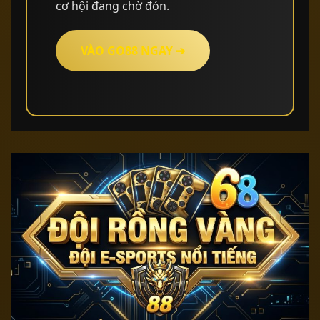
cơ hội đang chờ đón.
VÀO GO88 NGAY ➔