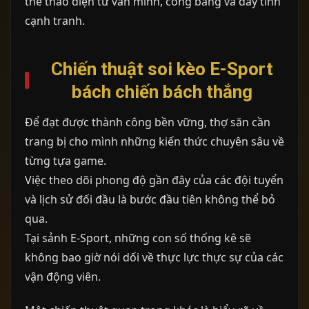
thể thao điện tử văn minh, công bằng và đầy tính
cạnh tranh.
Chiến thuật soi kèo E-Sport
bách chiến bách thắng
Để đạt được thành công bền vững, thợ săn cần
trang bị cho mình những kiến thức chuyên sâu về
từng tựa game.
Việc theo dõi phong độ gần đây của các đội tuyển
và lịch sử đối đầu là bước đầu tiên không thể bỏ
qua.
Tại sảnh E-Sport, những con số thống kê sẽ
không bao giờ nói dối về thực lực thực sự của các
vận động viên.