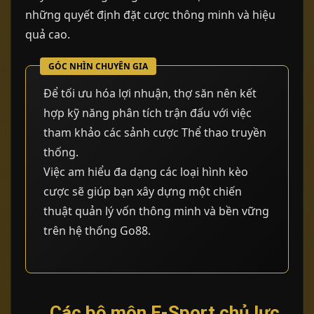
những quyết định đặt cược thông minh và hiệu
quả cao.
GÓC NHÌN CHUYÊN GIA
Để tối ưu hóa lợi nhuận, thợ săn nên kết
hợp kỹ năng phân tích trận đấu với việc
tham khảo các sảnh cược Thể thao truyền
thống.
Việc am hiểu đa dạng các loại hình kèo
cược sẽ giúp bạn xây dựng một chiến
thuật quản lý vốn thông minh và bền vững
trên hệ thống Go88.
Các bộ môn E-Sport chủ lực