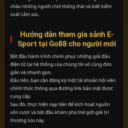
chào những người chơi thông thái và biết kiểm
soát cảm xúc.
Hướng dẫn tham gia sảnh E-
Sport tại Go88 cho người mới
Bắt đầu hành trình chinh phục những giải đấu
điện tử tại hệ thống của chúng tôi vô cùng đơn
giản và nhanh gọn.
Đầu tiên, bạn cần đăng ký một tài khoản hội viên
chính thức thông qua đường link bảo mật được
cung cấp.
Sau đó, thực hiện nạp tiền để kích hoạt nguồn
vốn cược và bắt đầu khám phá thế giới giải trí
thượng lưu này.