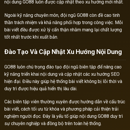
nội dung GO88 luôn được cập nhật theo xu hướng mới nhất.
Ngoài kỹ năng chuyên môn, đội ngũ GO88 còn đề cao tinh
thần trách nhiệm và khả năng phối hợp trong công việc. Mỗi
bài viết đều được xử lý cẩn thận nhằm mang lại chất lượng
tốt nhất trước khi xuất bản.
Đào Tạo Và Cập Nhật Xu Hướng Nội Dung
GO88 luôn chú trọng đào tạo đội ngũ biên tập để nâng cao
kỹ năng triển khai nội dung và cập nhật các xu hướng SEO
hiện đại. Điều này giúp hệ thống bài viết không bị lỗi thời và
duy trì được hiệu quả hiển thị lâu dài.
Các biên tập viên thường xuyên được hướng dẫn về cấu trúc
bài viết, cách tối ưu từ khóa và phương pháp cải thiện trải
nghiệm người đọc. Đây là yếu tố giúp nội dung GO88 duy trì
sự chuyên nghiệp và đồng bộ trên toàn hệ thống.