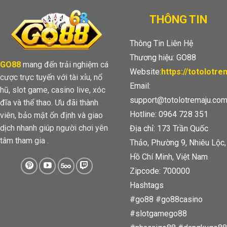
THÔNG TIN
Thông Tin Liên Hệ
Thương hiệu: GO88
GO88
mang đến trải nghiệm cá
Website:
https://totolotr
cược trực tuyến với tài xỉu, nổ
Email:
hũ, slot game, casino live, xóc
support@totolotremaju.com
đĩa và thể thao. Ưu đãi thành
Hotline: 0964 728 351
viên, bảo mật ổn định và giao
dịch nhanh giúp người chơi yên
Địa chỉ: 173 Trần Quốc
tâm tham gia .
Thảo, Phường 9, Nhiêu Lộc,
Hồ Chí Minh, Việt Nam
Zipcode: 700000
Hashtags
#go88 #go88casino
#slotgamego88