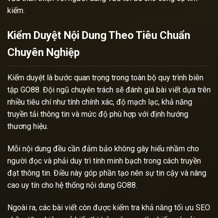
kiếm.
Kiểm Duyệt Nội Dung Theo Tiêu Chuẩn
Chuyên Nghiệp
Kiểm duyệt là bước quan trọng trong toàn bộ quy trình biên
tập GO88. Đội ngũ chuyên trách sẽ đánh giá bài viết dựa trên
nhiều tiêu chí như tính chính xác, độ mạch lạc, khả năng
truyền tải thông tin và mức độ phù hợp với định hướng
thương hiệu.
Mỗi nội dung đều cần đảm bảo không gây hiểu nhầm cho
người đọc và phải duy trì tính minh bạch trong cách truyền
đạt thông tin. Điều này góp phần tạo nên sự tin cậy và nâng
cao uy tín cho hệ thống nội dung GO88.
Ngoài ra, các bài viết còn được kiểm tra khả năng tối ưu SEO