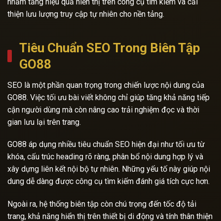
nhằm tăng hiệu quả hiển thị trên công cụ tìm kiếm và cải
thiện lưu lượng truy cập tự nhiên cho nền tảng.
Tiêu Chuẩn SEO Trong Biên Tập
GO88
SEO là một phần quan trọng trong chiến lược nội dung của
GO88. Việc tối ưu bài viết không chỉ giúp tăng khả năng tiếp
cận người dùng mà còn nâng cao trải nghiệm đọc và thời
gian lưu lại trên trang.
GO88 áp dụng nhiều tiêu chuẩn SEO hiện đại như tối ưu từ
khóa, cấu trúc heading rõ ràng, phân bổ nội dung hợp lý và
xây dựng liên kết nội bộ tự nhiên. Những yếu tố này giúp nội
dung dễ dàng được công cụ tìm kiếm đánh giá tích cực hơn.
Ngoài ra, hệ thống biên tập còn chú trọng đến tốc độ tải
trang, khả năng hiển thị trên thiết bị di động và tính thân thiện