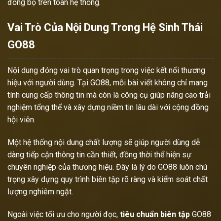
đồng bộ trên toàn hệ thống.
Vai Trò Của Nội Dung Trong Hệ Sinh Thái
GO88
Nội dung đóng vai trò quan trọng trong việc kết nối thương
hiệu với người dùng. Tại GO88, mỗi bài viết không chỉ mang
tính cung cấp thông tin mà còn là công cụ giúp nâng cao trải
nghiệm tổng thể và xây dựng niềm tin lâu dài với cộng đồng
hội viên.
Một hệ thống nội dung chất lượng sẽ giúp người dùng dễ
dàng tiếp cận thông tin cần thiết, đồng thời thể hiện sự
chuyên nghiệp của thương hiệu. Đây là lý do GO88 luôn chú
trọng xây dựng quy trình biên tập rõ ràng và kiểm soát chất
lượng nghiêm ngặt.
Ngoài việc tối ưu cho người đọc,
tiêu chuẩn biên tập
GO88