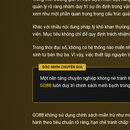
quản lý rõ ràng nhằm duy trì sự ổn định trong v
xem như một phần quan trọng trong cấu trúc quản 
Khác với nhiều nội dung pháp lý khô khan thường 
viên. Mục tiêu không chỉ để quy định trách nhiệ
Trong thời đại số, không có hệ thống nào miễn nh
sinh từ bên thứ ba. Vì vậy, việc thiết lập nguyên 
GÓC NHÌN CHUYÊN GIA
Một nền tảng chuyên nghiệp không né tránh tr
GO88
luôn duy trì chính sách minh bạch tron
GO88 không sử dụng chính sách miễn trừ như một
hành theo tiêu chuẩn rõ ràng, hạn chế tranh chấp