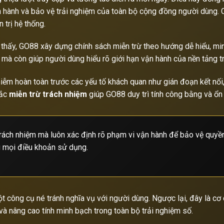
ận hành và bảo vệ trải nghiệm của toàn bộ cộng đồng người dùng.
trị hệ thống.
thấy, GO88 xây dựng chính sách miễn trừ theo hướng dễ hiểu, minh
m mà còn giúp người dùng hiểu rõ giới hạn vận hành của nền tảng 
iễm hoàn toàn trước các yếu tố khách quan như gián đoạn kết nối, 
tắc
miễn trừ trách nhiệm
giúp GO88 duy trì tính công bằng và ổn 
ách nhiệm mà luôn xác định rõ phạm vi vận hành để bảo vệ quyền 
g mọi điều khoản sử dụng.
 công cụ né tránh nghĩa vụ với người dùng. Ngược lại, đây là cơ
 và nâng cao tính minh bạch trong toàn bộ trải nghiệm số.