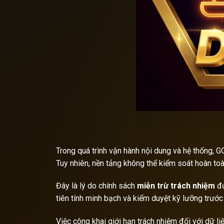
Trong quá trình vận hành nội dung và hệ thống, 
Tuy nhiên, nền tảng không thể kiểm soát hoàn toàn
Đây là lý do chính sách
miễn trừ trách nhiệm
đư
tiên tính minh bạch và kiểm duyệt kỹ lưỡng trước 
Việc công khai giới hạn trách nhiệm đối với dữ l