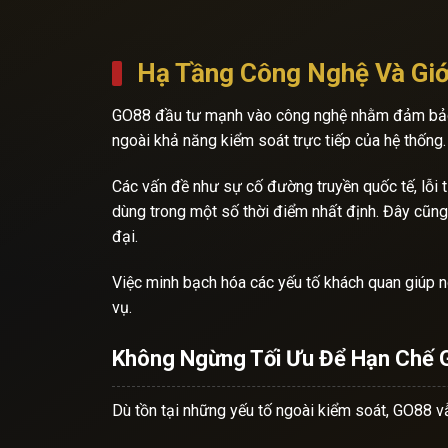
Hạ Tầng Công Nghệ Và Giớ
GO88 đầu tư mạnh vào công nghệ nhằm đảm bảo nề
ngoài khả năng kiểm soát trực tiếp của hệ thống.
Các vấn đề như sự cố đường truyền quốc tế, lỗi t
dùng trong một số thời điểm nhất định. Đây cũng 
đại.
Việc minh bạch hóa các yếu tố khách quan giúp n
vụ.
Không Ngừng Tối Ưu Để Hạn Chế 
Dù tồn tại những yếu tố ngoài kiểm soát, GO88 v