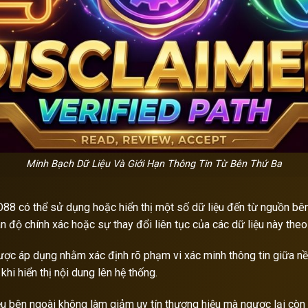
Minh Bạch Dữ Liệu Và Giới Hạn Thông Tin Từ Bên Thứ Ba
GO88 có thể sử dụng hoặc hiển thị một số dữ liệu đến từ nguồn b
 độ chính xác hoặc sự thay đổi liên tục của các dữ liệu này theo 
ợc áp dụng nhằm xác định rõ phạm vi xác minh thông tin giữa nề
khi hiển thị nội dung lên hệ thống.
iệu bên ngoài không làm giảm uy tín thương hiệu mà ngược lại còn 