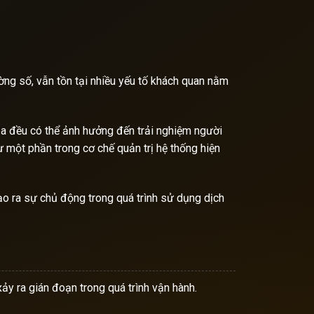
ng số, vẫn tồn tại nhiều yếu tố khách quan nằm
 ba đều có thể ảnh hưởng đến trải nghiệm người
 một phần trong cơ chế quản trị hệ thống hiện
ạo ra sự chủ động trong quá trình sử dụng dịch
ảy ra gián đoạn trong quá trình vận hành.