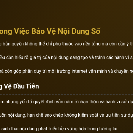
rong Việc Bảo Vệ Nội Dung Số
g bản quyền không thể chỉ phụ thuộc vào nền tảng mà còn cần ý 
ều cần hiểu rõ giá trị của nội dung sáng tạo và tránh các hành vi 
à còn góp phần duy trì môi trường internet văn minh và chuyên n
g Vệ Đầu Tiên
hạm nhưng yếu tố quyết định vẫn nằm ở nhận thức và hành vi sử d
uồn nội dung, hạn chế sao chép không kiểm soát và ưu tiên sử dụ
 sinh thái nội dung phát triển bền vững hơn trong tương lai.