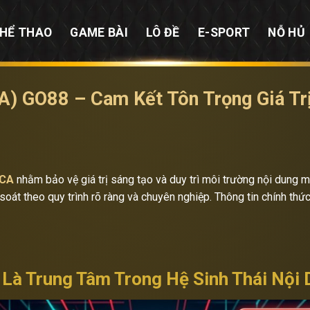
HỂ THAO
GAME BÀI
LÔ ĐỀ
E-SPORT
NỖ HỦ
) GO88 – Cam Kết Tôn Trọng Giá Tr
MCA
nhằm bảo vệ giá trị sáng tạo và duy trì môi trường nội dung m
át theo quy trình rõ ràng và chuyên nghiệp. Thông tin chính thứ
 Là Trung Tâm Trong Hệ Sinh Thái Nội