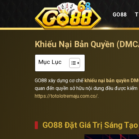
Skip
to
GO88
T
content
Khiếu Nại Bản Quyền (DMCA
Mục Lục
GO88 xây dựng cơ chế
khiếu nại bản quyền D
quan đến quyền sở hữu nội dung đều được kiểm so
https://totolotremaju.com.co/
.
GO88 Đặt Giá Trị Sáng Tạo