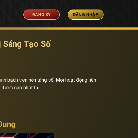
ĐĂNG KÝ
ĐĂNG NHẬP
ị Sáng Tạo Số
inh bạch trên nền tảng số. Mọi hoạt động liên
c được cập nhật tại
 Dung