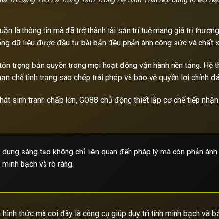
iá Trị Sáng Tạo Là Trung Tâm Trong Hệ Sinh Thái Nội Dung Khiếu Nạ
ần là thông tin mà đã trở thành tài sản trí tuệ mang giá trị thươn
ống dữ liệu được đầu tư bài bản đều phản ánh công sức và chất x
 tôn trọng bản quyền trong mọi hoạt động vận hành nền tảng. Hệ 
n chế tình trạng sao chép trái phép và bảo vệ quyền lợi chính đ
phát sinh tranh chấp lớn, GO88 chủ động thiết lập cơ chế tiếp nhận
ội dung sáng tạo không chỉ liên quan đến pháp lý mà còn phản ánh
n minh bạch và rõ ràng.
h thức mà coi đây là công cụ giúp duy trì tính minh bạch và bảo 