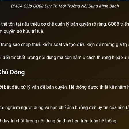
DMCA Giúp GO88 Duy Trì Môi Trường Nội Dung Minh Bạch
thể tồn tại nếu thiếu cơ chế quản lý bản quyền rõ ràng. GO88 tri
m quyền sở hữu trí tuệ.
nh trạng sao chép thiếu kiểm soát và tạo điều kiện để những giá 
 đến từ chất lượng nội dung mà còn nằm ở cách thương hiệu xử lý
Chủ Động
 bắt đầu xử lý vấn đề bản quyền. Hệ thống được thiết kế nhằm h
trải nghiệm người dùng và hạn chế ảnh hưởng đến uy tín của nền t
duy trì chất lượng nội dung ổn định hơn trên toàn hệ thống.