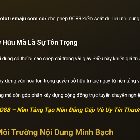
otolotremaju.com.co/
cho phép GO88 kiểm soát dữ liệu nội dung t
 Hữu Mà Là Sự Tôn Trọng
 dung có thể bị sao chép chỉ trong vài giây. Điều này khiến giá tr
 dựng văn hóa tôn trọng quyền sở hữu trí tuệ ngay từ nền tảng vậ
ng mà còn góp phần xây dựng cộng đồng trực tuyến chuyên nghiệp
O88 – Nền Tảng Tạo Nên Đẳng Cấp Và Uy Tín Thươ
Môi Trường Nội Dung Minh Bạch