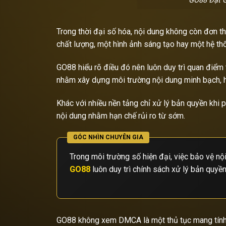
GO88 Đặt G
Trong thời đại số hóa, nội dung không còn đơn thu
chất lượng, một hình ảnh sáng tạo hay một hệ th
GO88 hiểu rõ điều đó nên luôn duy trì quan điểm
nhằm xây dựng môi trường nội dung minh bạch, hạ
Khác với nhiều nền tảng chỉ xử lý bản quyền khi 
nội dung nhằm hạn chế rủi ro từ sớm.
GÓC NHÌN CHUYÊN GIA
Trong môi trường số hiện đại, việc bảo vệ n
GO88
luôn duy trì chính sách xử lý bản quyề
GO88 không xem DMCA là một thủ tục mang tính hìn